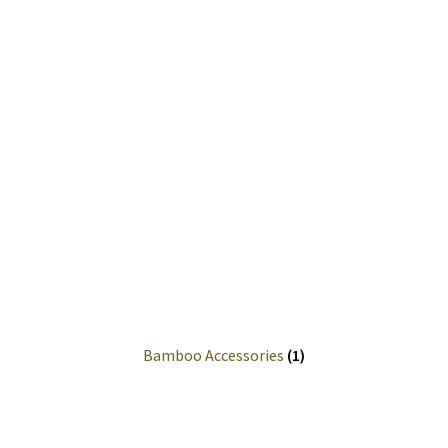
Coop du Bois
Information
Calculations
Dimensions
Environment
Fact Sheet
Figures
Bamboo Accessories
(1)
Forest Fires