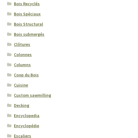
Bois Recyclés
Bois Spéciaux
Bois Structural
Bois submergés
Clôtures
Colonnes
Columns
Coop du Bois
Cuisine
Custom sawmilling
Decking
Encyclopedia
Encyclopédie
Escaliers