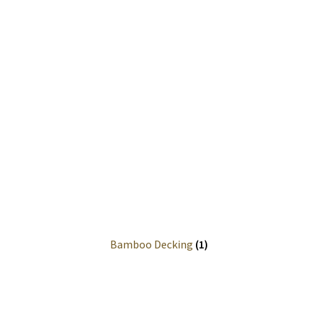
Forest Pests
Grades
Maintenance
Wood Anatomy
Wood measurements
Worker’s Health
Information
Bamboo Decking
(1)
Anatomie du bois
Calculs