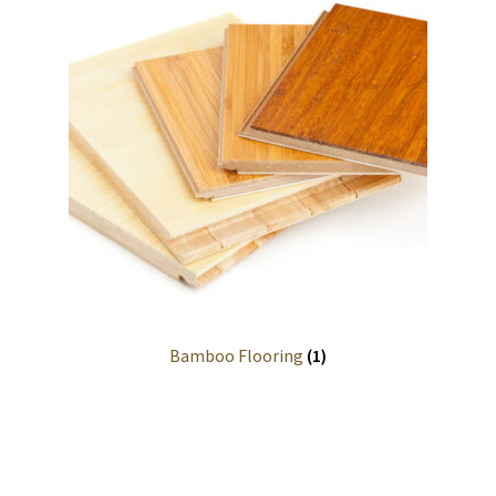
Santé des travailleurs
Members
Mon compte
Musée du bois
My Account
News
Bamboo Flooring
(1)
Panier
Privacy Policy
Products