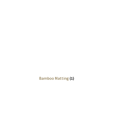
Quote
Request for quote
Soumission
Wishlist
Wood Coop
Bamboo Matting
(1)
Wood Museum