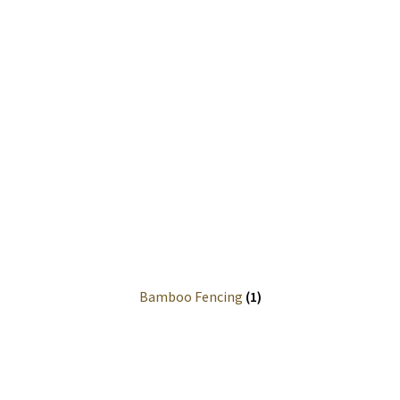
Dimensions
Entretien
Environnement
Feux de Forêts
Fiche technique par essence
Figures
Bamboo Fencing
(1)
Grades
Ravageurs Forestiers