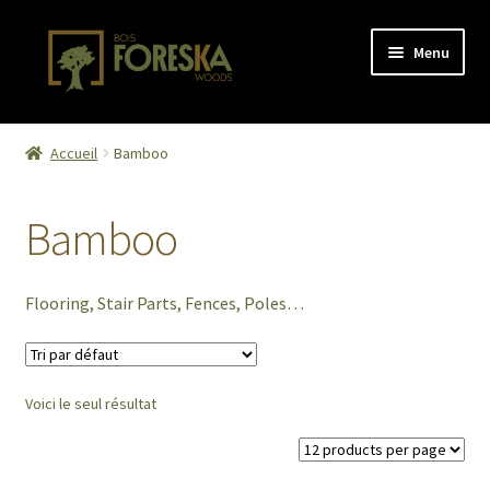
Aller
Aller
Menu
à
au
la
contenu
navigation
Accueil
Accueil
Bamboo
Activity
Bamboo
Cart
Checkout
Flooring, Stair Parts, Fences, Poles…
Confirmation de commande
Voici le seul résultat
Contact
Contact