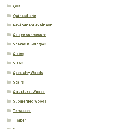
Quai
Quincaillerie
Revêtement extérieur
Sciage sur mesure
Shakes & Shingles
Siding
Slabs
Specialty Woods
Stairs
Structural Woods
Submerged Woods
Terrasses
Timber