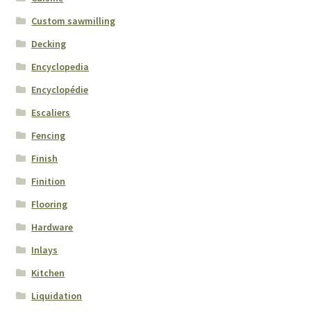
Custom sawmilling
Decking
Encyclopedia
Encyclopédie
Escaliers
Fencing
Finish
Finition
Flooring
Hardware
Inlays
Kitchen
Liquidation