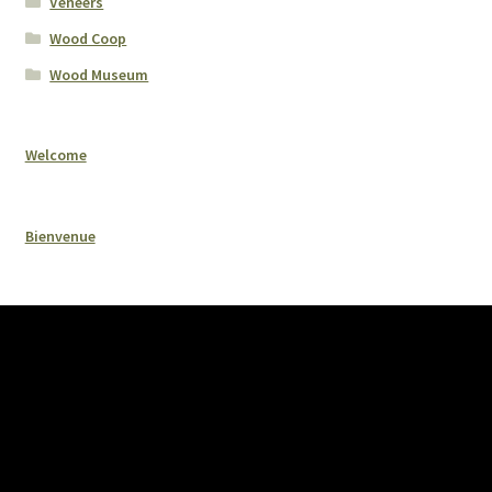
Veneers
Wood Coop
Wood Museum
Welcome
Bienvenue
La santé de nos forêts, une responsabilité à
se partager – The health of our forests, a
responsibility to share