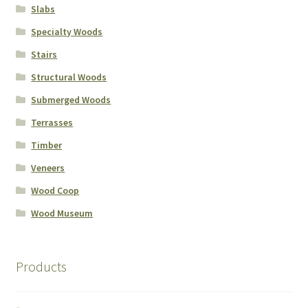
Slabs
Quote
Specialty Woods
Stairs
Request for quote
Structural Woods
Submerged Woods
Soumission
Terrasses
Wishlist
Timber
Veneers
Wood Coop
Wood Coop
Wood Museum
Wood Museum
Products