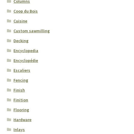
Columns
Forest Pests
Coop du Bois
Grades
Cuisine
Custom sawmilling
Maintenance
Decking
Encyclopedia
Wood Anatomy
Encyclopédie
Wood measurements
Escaliers
Fencing
Worker’s Health
Finish
Information
Finition
Flooring
Anatomie du bois
Hardware
Inlays
Calculs