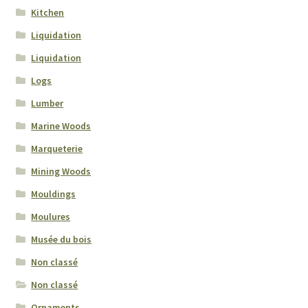
Kitchen
Dimensions
Liquidation
Liquidation
Entretien
Logs
Environnement
Lumber
Marine Woods
Feux de Forêts
Marqueterie
Mining Woods
Fiche technique par essence
Mouldings
Figures
Moulures
Musée du bois
Grades
Non classé
Ravageurs Forestiers
Non classé
Ornaments