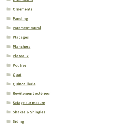
Santé des travailleurs
Ornements
Paneling
Members
Parement mural
Mon compte
Placages
Planchers
Musée du bois
Plateaux
My Account
Poutres
Quai
News
Quincaillerie
Revêtement extérieur
Panier
Sciage sur mesure
Privacy Policy
Shakes & Shingles
Siding
Products