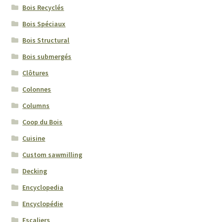
Bois Recyclés
Dimensions
Bois Spéciaux
Bois Structural
Entretien
Bois submergés
Environnement
Clôtures
Colonnes
Feux de Forêts
Columns
Coop du Bois
Fiche technique par essence
Cuisine
Figures
Custom sawmilling
Decking
Grades
Encyclopedia
Ravageurs Forestiers
Encyclopédie
Escaliers