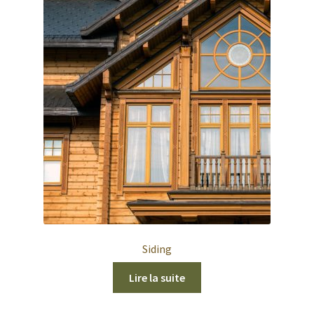
Coop du Bois
Information
Calculations
Dimensions
Environment
Fact Sheet
Figures
Siding
Lire la suite
Forest Fires