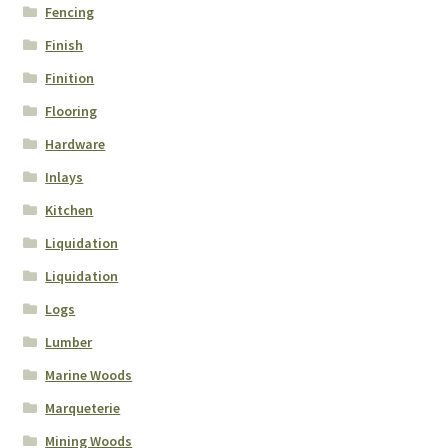
Fencing
Finish
Finition
Flooring
Hardware
Inlays
Kitchen
Liquidation
Liquidation
Logs
Lumber
Marine Woods
Marqueterie
Mining Woods