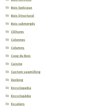
Bois Spéciaux
Bois Structural
Bois submergés
Clôtures
Colonnes
Columns
Coop du Bois
Cuisine
Custom sawmilling
Decking
Encyclopedia
Encyclopédie
Escaliers