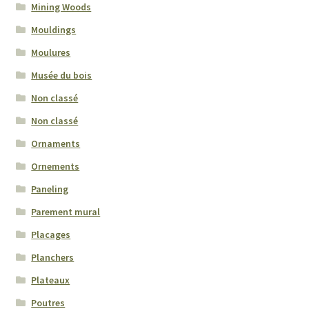
Mining Woods
Mouldings
Quote
Moulures
Request for quote
Musée du bois
Non classé
Soumission
Non classé
Wishlist
Ornaments
Ornements
Wood Coop
Paneling
Parement mural
Wood Museum
Placages
Planchers
Plateaux
Poutres