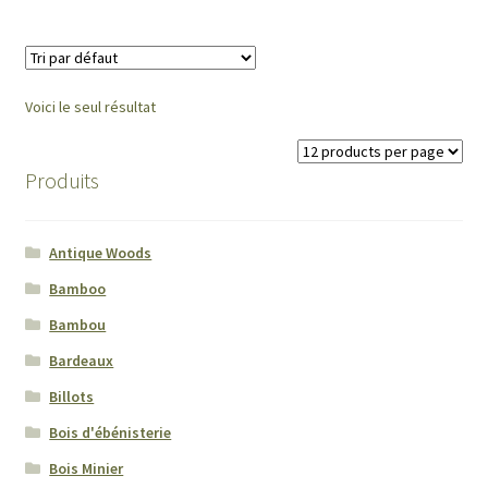
Forest Pests
Grades
Voici le seul résultat
Maintenance
Produits
Wood Anatomy
Wood measurements
Antique Woods
Bamboo
Worker’s Health
Bambou
Information
Bardeaux
Billots
Anatomie du bois
Bois d'ébénisterie
Bois Minier
Calculs