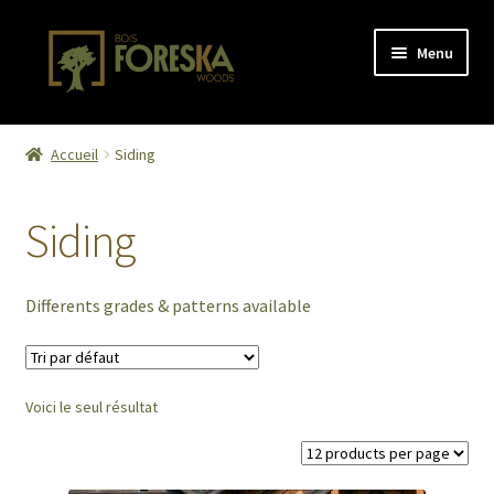
Aller
Aller
Menu
à
au
la
contenu
navigation
Accueil
Accueil
Siding
Activity
Siding
Cart
Checkout
Differents grades & patterns available
Confirmation de commande
Voici le seul résultat
Contact
Contact