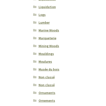
Liquidation
Logs
Lumber
Marine Woods
Marqueterie
Mining Woods
Mouldings
Moulures
Musée du bois
Non classé
Non classé
Ornaments
Ornements