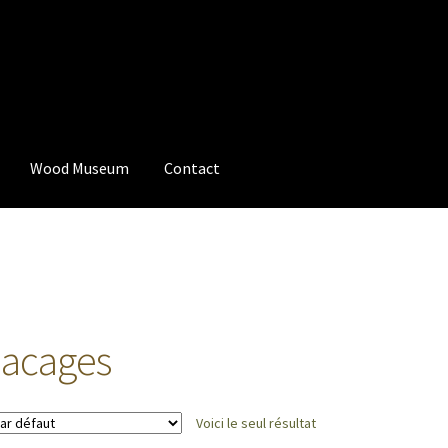
Wood Museum
Contact
 de commande
Contact
Contact
Coop du Bois
Information
Informa
ount
News
Panier
Privacy Policy
Products
Quote
Request for quote
um
lacages
Voici le seul résultat