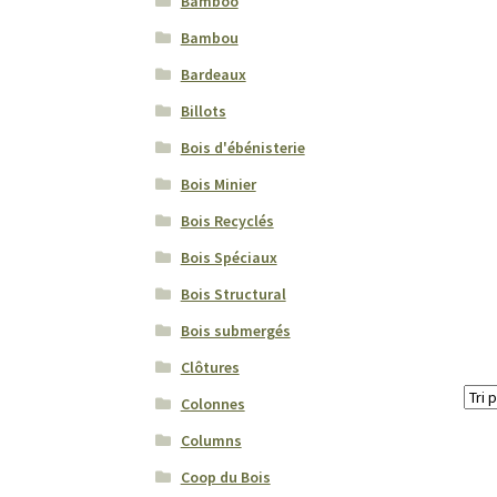
Bamboo
Bambou
Bardeaux
Billots
Bois d'ébénisterie
Bois Minier
Bois Recyclés
Bois Spéciaux
Bois Structural
Bois submergés
Clôtures
Colonnes
Columns
Coop du Bois