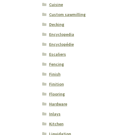
Cuisine
Custom sawmilling
Decking
Encyclopedia
Encyclopédie
Escaliers
Fencing
Finish
Finition
Flooring
Hardware
Inlays
Kitchen
Liquidation