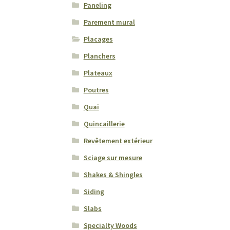
Paneling
Parement mural
Placages
Planchers
Plateaux
Poutres
Quai
Quincaillerie
Revêtement extérieur
Sciage sur mesure
Shakes & Shingles
Siding
Slabs
Specialty Woods