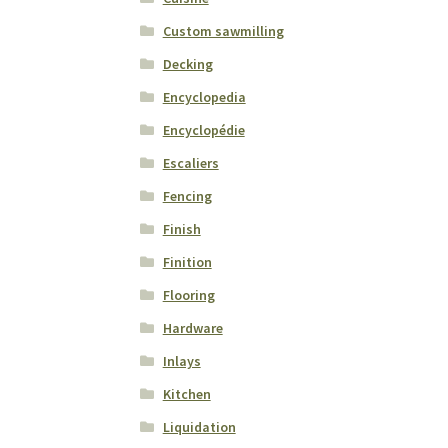
Custom sawmilling
Decking
Encyclopedia
Encyclopédie
Escaliers
Fencing
Finish
Finition
Flooring
Hardware
Inlays
Kitchen
Liquidation