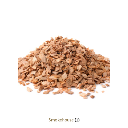
Santé des travailleurs
Members
Mon compte
Musée du bois
My Account
News
Panier
Privacy Policy
Smokehouse
(1)
Products