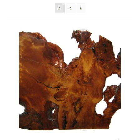
1
2
Coop du Bois
Information
Calculations
Dimensions
Environment
Fact Sheet
Figures
Forest Fires