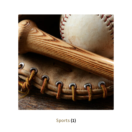
Quote
Request for quote
Soumission
Wishlist
Wood Coop
Wood Museum
Sports
(1)