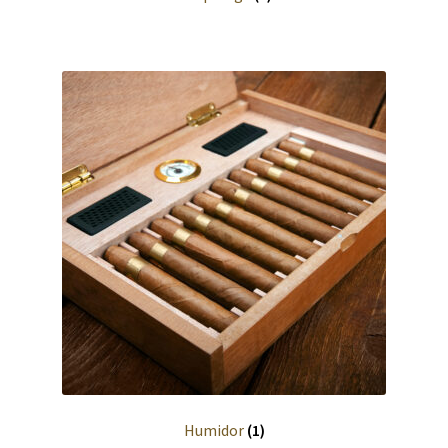
Dimensions
Entretien
Environnement
Feux de Forêts
Fiche technique par essence
Figures
Grades
Ravageurs Forestiers
Humidor
(1)