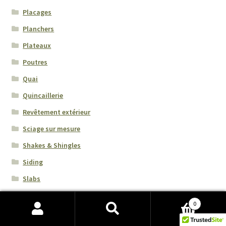
Placages
Planchers
Plateaux
Poutres
Quai
Quincaillerie
Revêtement extérieur
Sciage sur mesure
Shakes & Shingles
Siding
Slabs
Specialty Woods
0
Ancient Kauri Carbon dated 45 000 years old
Recherche
Recherche