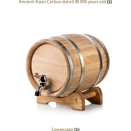
Ancient Kauri Carbon dated 45 000 years old
(1)
Forest Pests
Grades
Maintenance
Wood Anatomy
Wood measurements
Worker’s Health
Information
Anatomie du bois
Calculs
Cooperage
(1)