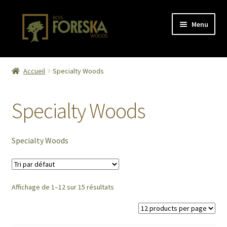
Aller
Aller
Menu
à
au
la
contenu
navigation
Accueil
Accueil
Specialty Woods
Activity
Specialty Woods
Cart
Checkout
Specialty Woods
Confirmation de commande
Affichage de 1–12 sur 15 résultats
Contact
Contact